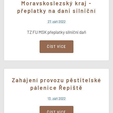
Moravskoslezský kraj -
přeplatky na dani silniční
27. září 2022
TZ FU MSK přeplatky silniční daň
ČÍST VÍCE
Zahájení provozu pěstitelské
pálenice Řepiště
13. září 2022
ČÍST VÍCE