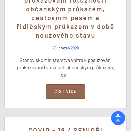
občanským průkazem,
cestovním pasem a
řidičským průkazem v době
nouzového stavu
20. březen 2020
Stanovisko Ministerstva vnitra k posuzování
prokazování totožnosti občanským průkazem,
ce...
ČÍST VÍCE
COVID - 19 / SENIOŘI