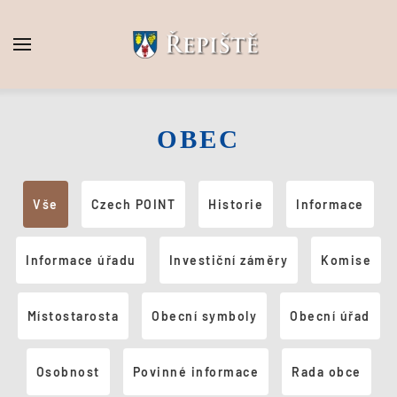
Skip to main content
OBEC
Vše
Czech POINT
Historie
Informace
Informace úřadu
Investiční záměry
Komise
Místostarosta
Obecní symboly
Obecní úřad
Osobnost
Povinné informace
Rada obce