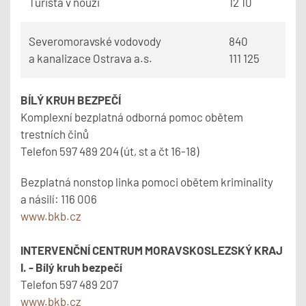
Turista v nouzi
12 10
Severomoravské vodovody
840
a kanalizace Ostrava a.s.
111 125
BÍLÝ KRUH BEZPEČÍ
Komplexní bezplatná odborná pomoc obětem
trestních činů
Telefon 597 489 204 (út, st a čt 16-18)
Bezplatná nonstop linka pomoci obětem kriminality
a násilí: 116 006
www.bkb.cz
INTERVENČNÍ CENTRUM MORAVSKOSLEZSKÝ KRAJ
I. - Bílý kruh bezpečí
Telefon 597 489 207
www.bkb.cz