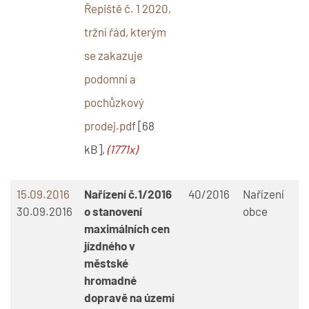
Řepiště č. 1 2020,
tržní řád, kterým
se zakazuje
podomní a
pochůzkový
prodej.pdf
[68
kB],
(1771x)
15.09.2016
Nařízení č.1/2016
40/2016
Nařízení
30.09.2016
o stanovení
obce
maximálních cen
jízdného v
městské
hromadné
dopravě na území