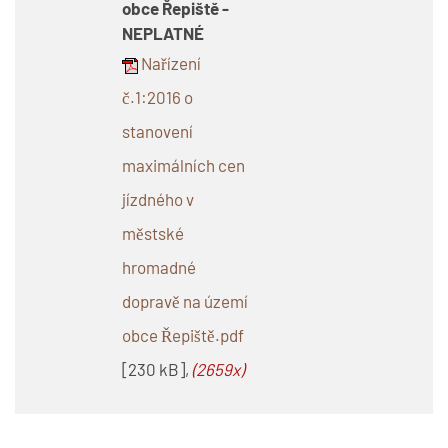
obce Řepiště -
NEPLATNÉ
Nařízení
č.1:2016 o
stanovení
maximálních cen
jízdného v
městské
hromadné
dopravě na území
obce Řepiště.pdf
[230 kB],
(2659x)