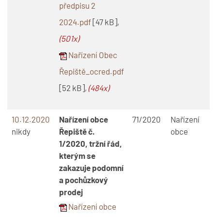
předpisu 2
2024.pdf
[47 kB],
(501x)
Nařízení Obec
Řepiště_ocred.pdf
[52 kB],
(484x)
10.12.2020
Nařízení obce
71/2020
Nařízení
nikdy
Řepiště č.
obce
1/2020, tržní řád,
kterým se
zakazuje podomní
a pochůzkový
prodej
Nařízení obce