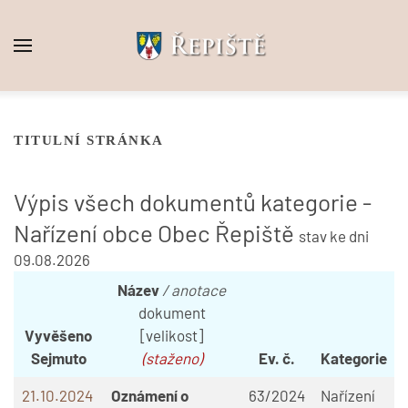
Skip to main content
TITULNÍ STRÁNKA
Výpis všech dokumentů kategorie -
Nařízení obce Obec Řepiště
stav ke dni
09.08.2026
Název
/ anotace
dokument
Vyvěšeno
[velikost]
Sejmuto
(staženo)
Ev. č.
Kategorie
21.10.2024
Oznámení o
63/2024
Nařízení