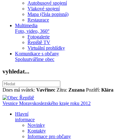
Autobusové spojení
Vlakové spojení
Mapa (čísla popisná)
Restaurace
Multimedia
Foto, video, 360°
Fotogalerie
Řepiště TV
Virtuální prohlídky
Komunikace s občany
Spoluutváříme obec
vyhledat...
Dnes má svátek:
Vavřinec
Zítra:
Zuzana
Pozítří:
Klára
Vesnice Moravskoslezského kraje roku 2012
Hlavní
informace
Novinky
Kontakty
Informace pro občany