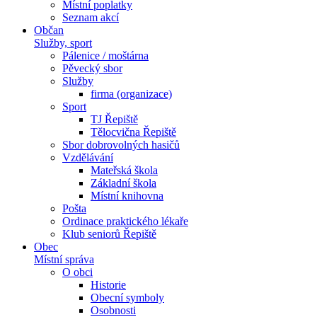
Místní poplatky
Seznam akcí
Občan
Služby, sport
Pálenice / moštárna
Pěvecký sbor
Služby
firma (organizace)
Sport
TJ Řepiště
Tělocvična Řepiště
Sbor dobrovolných hasičů
Vzdělávání
Mateřská škola
Základní škola
Místní knihovna
Pošta
Ordinace praktického lékaře
Klub seniorů Řepiště
Obec
Místní správa
O obci
Historie
Obecní symboly
Osobnosti