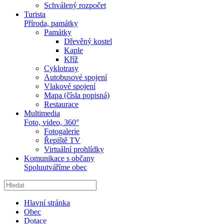
Schválený rozpočet
Turista
Příroda, památky
Památky
Dřevěný kostel
Kaple
Kříž
Cyklotrasy
Autobusové spojení
Vlakové spojení
Mapa (čísla popisná)
Restaurace
Multimedia
Foto, video, 360°
Fotogalerie
Řepiště TV
Virtuální prohlídky
Komunikace s občany
Spoluutváříme obec
Hlavní stránka
Obec
Dotace