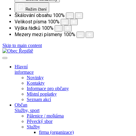
Režim čtení
Škálování obsahu
100
%
Velikost písma
100
%
Výška řádků
100
%
Mezery mezi písmeny
100
%
Skip to main content
Hlavní
informace
Novinky
Kontakty
Informace pro občany
Místní poplatky
Seznam akcí
Občan
Služby, sport
Pálenice / moštárna
Pěvecký sbor
Služby
firma (organizace)