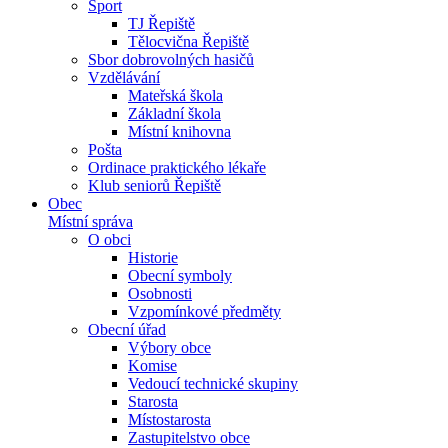
Sport
TJ Řepiště
Tělocvična Řepiště
Sbor dobrovolných hasičů
Vzdělávání
Mateřská škola
Základní škola
Místní knihovna
Pošta
Ordinace praktického lékaře
Klub seniorů Řepiště
Obec
Místní správa
O obci
Historie
Obecní symboly
Osobnosti
Vzpomínkové předměty
Obecní úřad
Výbory obce
Komise
Vedoucí technické skupiny
Starosta
Místostarosta
Zastupitelstvo obce