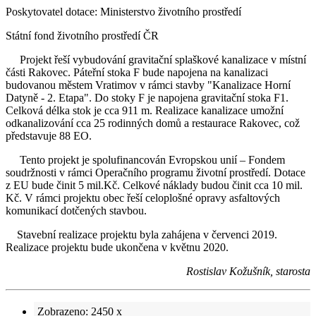
Poskytovatel dotace: Ministerstvo životního prostředí
Státní fond životního prostředí ČR
Projekt řeší vybudování gravitační splaškové kanalizace v místní
části Rakovec. Páteřní stoka F bude napojena na kanalizaci
budovanou městem Vratimov v rámci stavby "Kanalizace Horní
Datyně - 2. Etapa". Do stoky F je napojena gravitační stoka F1.
Celková délka stok je cca 911 m. Realizace kanalizace umožní
odkanalizování cca 25 rodinných domů a restaurace Rakovec, což
představuje 88 EO.
Tento projekt je spolufinancován Evropskou unií – Fondem
soudržnosti v rámci Operačního programu životní prostředí. Dotace
z EU bude činit 5 mil.Kč. Celkové náklady budou činit cca 10 mil.
Kč. V rámci projektu obec řeší celoplošné opravy asfaltových
komunikací dotčených stavbou.
Stavební realizace projektu byla zahájena v červenci 2019.
Realizace projektu bude ukončena v květnu 2020.
Rostislav Kožušník, starosta
Zobrazeno: 2450 x